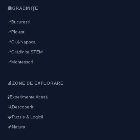
🏫
GRĂDINIȚE
București
📍
Ploiești
📍
Cluj-Napoca
📍
Grădinițe STEM
📍
Montessori
📍
🔬
ZONE DE EXPLORARE
🧪
Experimente Acasă
🔍
Descoperiri
🧩
Puzzle & Logică
🌱
Natura