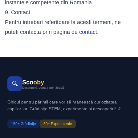
instantele competente din Romania.
9. Contact
Pentru intrebari referitoare la acesti termeni, ne
puteti contacta prin pagina de
contact
.
Sco
oby
🔍
Descoperă Lumea prin Joacă
Ghidul pentru părinții care vor să hrănească curiozitatea
copiilor lor. Grădinițe STEM, experimente și descoperiri! 🔬
150+ Grădinițe
50+ Experimente