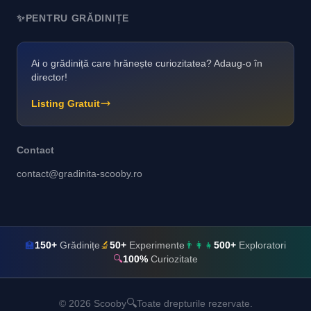
✨
PENTRU GRĂDINIȚE
Ai o grădiniță care hrănește curiozitatea? Adaug-o în
director!
Listing Gratuit
Contact
contact@gradinita-scooby.ro
🏫
150+
Grădinițe
🔬
50+
Experimente
👨‍👩‍👧
500+
Exploratori
🔍
100%
Curiozitate
🔍
© 2026 Scooby
Toate drepturile rezervate.