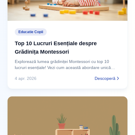
Educatie Copii
Top 10 Lucruri Esențiale despre
Grădinița Montessori
Explorează lumea grădiniței Montessori cu top 10
lucruri esențiale! Vezi cum această abordare unică
stimulează dezvoltarea copilului tău. Află mai mult
4 apr. 2026
Descoperă
acum!