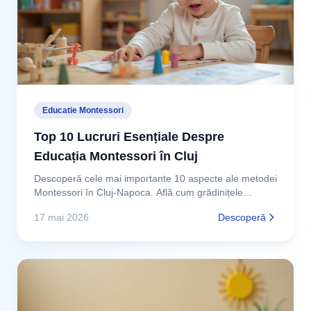
Educatie Montessori
Top 10 Lucruri Esențiale Despre
Educația Montessori în Cluj
Descoperă cele mai importante 10 aspecte ale metodei
Montessori în Cluj-Napoca. Află cum grădinițele
Montessori din Cluj pot transforma experiența
17 mai 2026
Descoperă
preșcolară