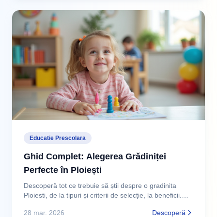
Educatie Prescolara
Ghid Complet: Alegerea Grădiniței
Perfecte în Ploiești
Descoperă tot ce trebuie să știi despre o gradinita
Ploiesti, de la tipuri și criterii de selecție, la beneficii.
Alege cea mai bună opțiune pentru copilul tău
28 mar. 2026
Descoperă