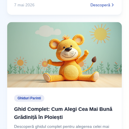
ce trebuie să știi despre avantajele
7 mai 2026
Descoperă
Ghiduri Parinti
Ghid Complet: Cum Alegi Cea Mai Bună
Grădiniță în Ploiești
Descoperă ghidul complet pentru alegerea celei mai