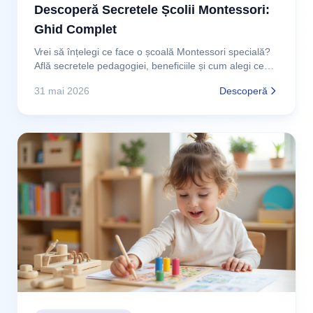
Descoperă Secretele Școlii Montessori:
Ghid Complet
Vrei să înțelegi ce face o școală Montessori specială?
Află secretele pedagogiei, beneficiile și cum alegi cea
mai bună opțiune pentru copilul tău. Citește
31 mai 2026
Descoperă