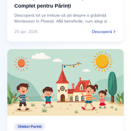
Complet pentru Părinți
Descoperă tot ce trebuie să știi despre o grădiniță
Montessori în Ploiești. Află beneficiile, cum alegi și
răspunsuri la întrebări frecvente. Alege educația
25 apr. 2026
Descoperă
Ghiduri Parinti