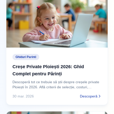
Ghiduri Parinti
Creșe Private Ploiești 2026: Ghid
Complet pentru Părinți
Descoperă tot ce trebuie să știi despre creșele private
Ploiești în 2026. Află criterii de selecție, costuri,
beneficii și cum să alegi cea mai bună creșă
30 mar. 2026
Descoperă