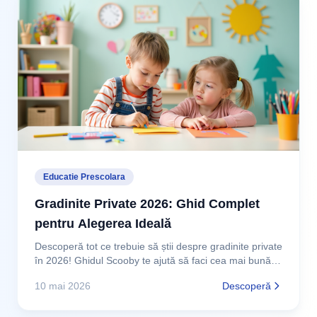
Educatie Prescolara
Gradinite Private 2026: Ghid Complet
pentru Alegerea Ideală
Descoperă tot ce trebuie să știi despre gradinite private
în 2026! Ghidul Scooby te ajută să faci cea mai bună
alegere pentru copilul tău. Citește acum!
10 mai 2026
Descoperă