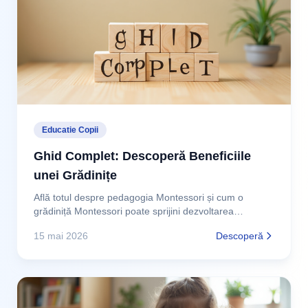
Educatie Copii
Ghid Complet: Descoperă Beneficiile
unei Grădinițe
Află totul despre pedagogia Montessori și cum o
grădiniță Montessori poate sprijini dezvoltarea
armonioasă a copilului tău. Descoperă avantajele unice
15 mai 2026
Descoperă
și ia