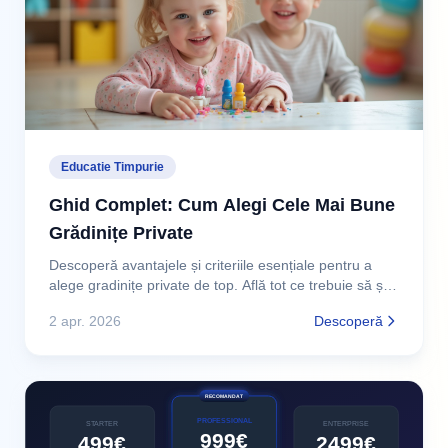
Educatie Timpurie
Ghid Complet: Cum Alegi Cele Mai Bune
Grădinițe Private
Descoperă avantajele și criteriile esențiale pentru a
alege gradinițe private de top. Află tot ce trebuie să știi
pentru o decizie informată și înscrie-ți
2 apr. 2026
Descoperă