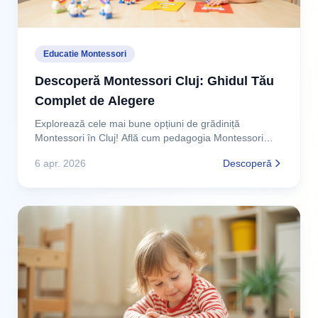
Educatie Montessori
Descoperă Montessori Cluj: Ghidul Tău
Complet de Alegere
Explorează cele mai bune opțiuni de grădiniță
Montessori în Cluj! Află cum pedagogia Montessori
poate transforma dezvoltarea copilului tău. Citește
6 apr. 2026
Descoperă
ghidul