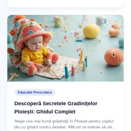
Educatie Prescolara
Descoperă Secretele Gradinițelor
Ploiești: Ghidul Complet
Alege cea mai bună grădiniță în Ploiești pentru copilul
tău cu ghidul nostru detaliat. Află tot ce trebuie să știi