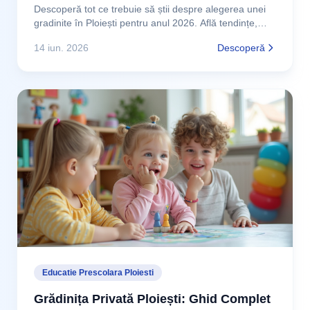
Descoperă tot ce trebuie să știi despre alegerea unei
gradinite în Ploiești pentru anul 2026. Află tendințe,
criterii și cum să faci cea mai bună alegere
14 iun. 2026
Descoperă
Educatie Prescolara Ploiesti
Grădinița Privată Ploiești: Ghid Complet