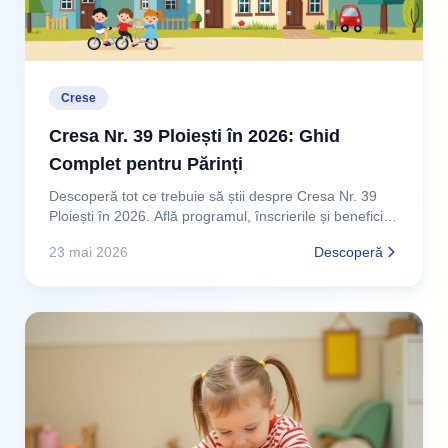
Crese
Cresa Nr. 39 Ploiești în 2026: Ghid
Complet pentru Părinți
Descoperă tot ce trebuie să știi despre Cresa Nr. 39
Ploiești în 2026. Află programul, înscrierile și beneficiile
pentru copilul tău. Planifică viitorul
23 mai 2026
Descoperă