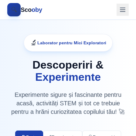
🔍
Sco
oby
🔬
Laborator pentru Mici Exploratori
Descoperiri &
Experimente
Experimente sigure și fascinante pentru
acasă, activități STEM și tot ce trebuie
pentru a hrăni curiozitatea copilului tău! 🚀